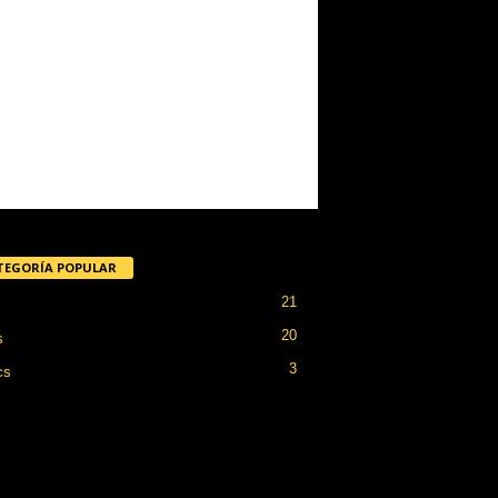
TEGORÍA POPULAR
21
20
s
3
cs