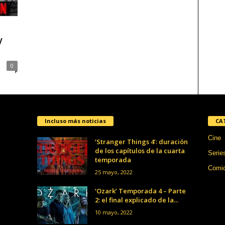
y
0
Incluso más noticias
CA
Cine
‘Stranger Things 4’: duración
de los capítulos de la cuarta
Serie
temporada
Comi
25 mayo, 2022
‘Ozark’ Temporada 4 – Parte
2: el final explicado de la...
10 mayo, 2022