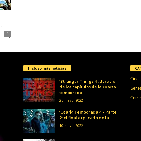
.
1
Incluso más noticias
CA
Cine
‘Stranger Things 4’: duración
de los capítulos de la cuarta
Serie
temporada
Comi
25 mayo, 2022
‘Ozark’ Temporada 4 – Parte
2: el final explicado de la...
10 mayo, 2022