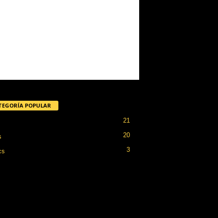
TEGORÍA POPULAR
21
20
s
3
cs