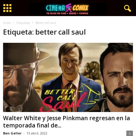
Inicio
Etiquetas
Better call saul
Etiqueta: better call saul
Walter White y Jesse Pinkman regresan en la
temporada final de...
Ben Geller
-
13 abril, 2022
1